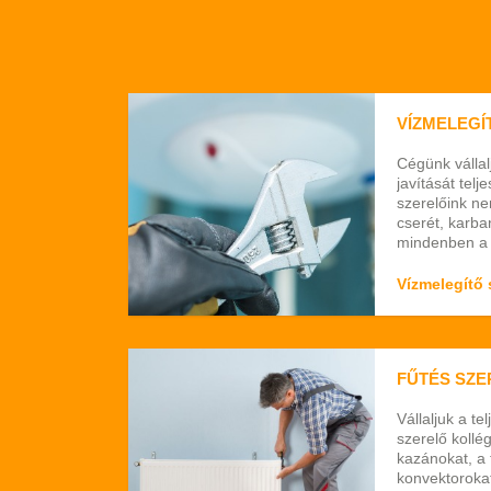
VÍZMELEGÍ
Cégünk vállal
javítását tel
szerelőink ne
cserét, karban
mindenben a 
Kérjük keress
Tapasztalt, r
Vízmelegítő 
a munkálatoka
hogy tökélet
Budapesten é
kiszállást. Ké
FŰTÉS SZE
bizalommal, 
Vállaljuk a te
szerelő kollé
kazánokat, a 
konvektorokat