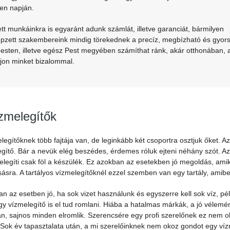
en napján.
tt munkáinkra is egyaránt adunk számlát, illetve garanciát, bármilyen
 Képzett szakembereink mindig törekednek a precíz, megbízható és gyor
pesten, illetve egész Pest megyében számíthat ránk, akár otthonában, 
jon minket bizalommal.
zmelegítők
legítőknek több fajtája van, de leginkább két csoportra osztjuk őket. Az
gítő. Bár a nevük elég beszédes, érdemes róluk ejteni néhány szót. Az
elegíti csak föl a készülék. Ez azokban az esetekben jó megoldás, ami
sra. A tartályos vízmelegítőknél ezzel szemben van egy tartály, amiben 
n az esetben jó, ha sok vizet használunk és egyszerre kell sok víz, p
y vízmelegítő is el tud romlani. Hiába a hatalmas márkák, a jó vélemén
n, sajnos minden elromlik. Szerencsére egy profi szerelőnek ez nem 
 Sok év tapasztalata után, a mi szerelőinknek nem okoz gondot egy ví