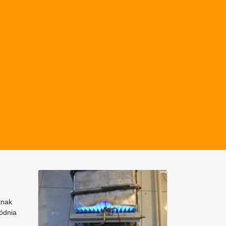
tnak
gódnia