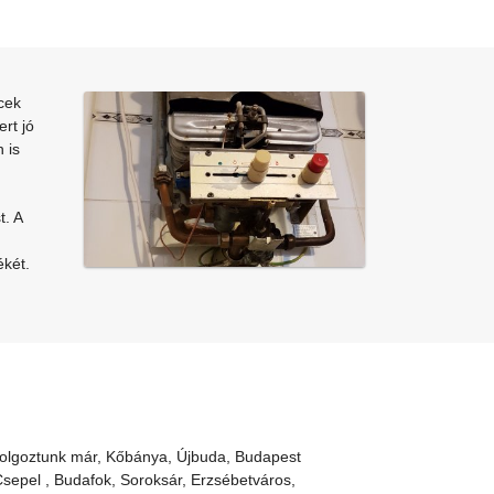
cek
rt jó
 is
t. A
ékét.
 dolgoztunk már, Kőbánya, Újbuda, Budapest
Csepel , Budafok, Soroksár, Erzsébetváros,