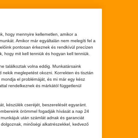
juk, hogy mennyire kellemetlen, amikor a
 munkát. Amikor már egyáltalán nem melegíti fel a
erelőink pontosan érkeznek és rendkívül precízen
, hogy mit kell tenniük és hogyan kell tenniük.
 ne találkoztak volna eddig. Munkatársaink
d nekik meglepetést okozni. Korrekten és tisztán
, mondja el problémáját, és mi már egy kész
lattal rendelkeznek és márkától függetlenül
át, készülék cseréjét, beszerelését egyaránt.
kembereink örömmel fogadják hívását a nap 24
n munkájuk után számlát adnak és garanciát
n dolgoznak, minőségi alkatrészekkel, kedvező