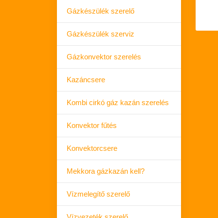
Gázkészülék szerelő
Gázkészülék szerviz
Gázkonvektor szerelés
Kazáncsere
Kombi cirkó gáz kazán szerelés
Konvektor fűtés
Konvektorcsere
Mekkora gázkazán kell?
Vízmelegítő szerelő
Vízvezeték szerelő