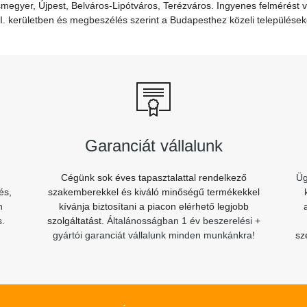
r, Újpest, Belváros-Lipótváros, Terézváros. Ingyenes felmérést vállalunk a
XXIII. kerületben és megbeszélés szerint a Budapesthez közeli települése
Garanciát vállalunk
Cégünk sok éves tapasztalattal rendelkező
Üg
és,
szakemberekkel és kiváló minőségű termékekkel
n
kívánja biztosítani a piacon elérhető legjobb
s.
szolgáltatást.
Általánosságban 1 év beszerelési +
gyártói garanciát vállalunk minden munkánkra!
sz