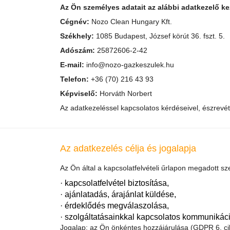
Az Ön személyes adatait az alábbi adatkezelő kez
Cégnév:
Nozo Clean Hungary Kft.
Székhely:
1085 Budapest, József körút 36. fszt. 5.
Adószám:
25872606-2-42
E-mail:
info@nozo-gazkeszulek.hu
Telefon:
+36 (70) 216 43 93
Képviselő:
Horváth Norbert
Az adatkezeléssel kapcsolatos kérdéseivel, észrevéte
Az adatkezelés célja és jogalapja
Az Ön által a kapcsolatfelvételi űrlapon megadott sz
· kapcsolatfelvétel biztosítása,
· ajánlatadás, árajánlat küldése,
· érdeklődés megválaszolása,
· szolgáltatásainkkal kapcsolatos kommunikáci
Jogalap: az Ön önkéntes hozzájárulása (GDPR 6. cikk 