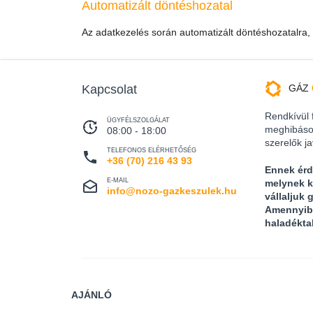
Automatizált döntéshozatal
Az adatkezelés során automatizált döntéshozatalra, p
Kapcsolat
GÁZ
Rendkívül 
ÜGYFÉLSZOLGÁLAT
meghibásod
08:00 - 18:00
szerelők ja
TELEFONOS ELÉRHETŐSÉG
+36 (70) 216 43 93
Ennek érd
E-MAIL
melynek k
info@nozo-gazkeszulek.hu
vállaljuk 
Amennyib
haladékta
AJÁNLÓ