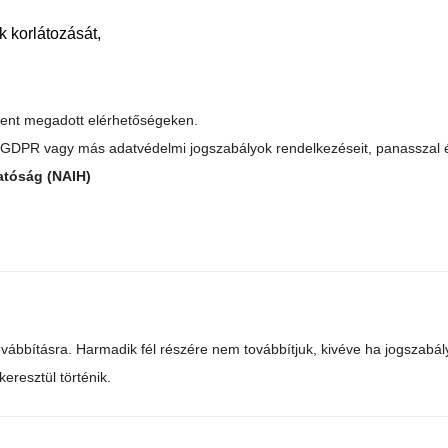
k korlátozását,
fent megadott elérhetőségeken.
 GDPR vagy más adatvédelmi jogszabályok rendelkezéseit, panasszal él
atóság (NAIH)
ovábbításra. Harmadik fél részére nem továbbítjuk, kivéve ha jogszabá
keresztül történik.