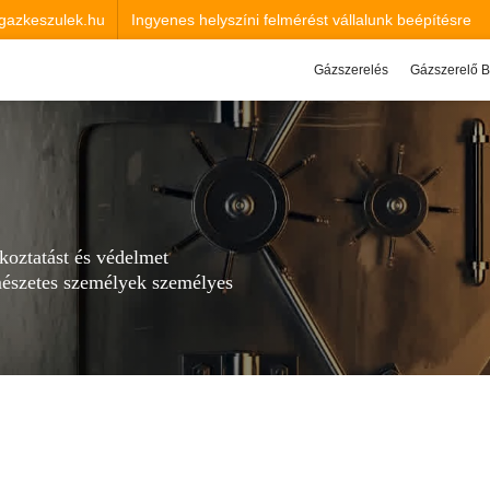
gazkeszulek.hu
Ingyenes helyszíni felmérést vállalunk beépítésre
és cserére.
Gázszerelés
Gázszerelő 
koztatást és védelmet
mészetes személyek személyes