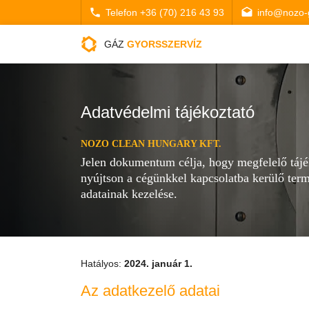
Telefon +36 (70) 216 43 93
info@nozo-
GÁZ
GYORSSZERVÍZ
Adatvédelmi tájékoztató
NOZO CLEAN HUNGARY KFT.
Jelen dokumentum célja, hogy megfelelő tájé
nyújtson a cégünkkel kapcsolatba kerülő ter
adatainak kezelése.
Hatályos:
2024. január 1.
Az adatkezelő adatai