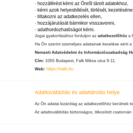
· hozzáférést kérni az Önről tárolt adatokhoz,
· kérni azok helyesbítését, törlését, kezeléséne
· tiltakozni az adatkezelés ellen,
· hozzájárulását bármikor visszavonni,
· adathordozhatóságot kérni.
Jogai gyakorlásához forduljon az
adatkezelőhöz
a 
Ha Ön szerint személyes adatainak kezelése sérti a
Nemzeti Adatvédelmi és Információszabadság H
Cím:
1055 Budapest, Falk Miksa utca 9-11.
https://naih.hu
Web:
Adattovábbítás és adattárolás helye
Az Ön adatai kizárólag az adatkezelőhöz kerülnek t
Az adattovábbítás biztonságos, titkosított csatornán 