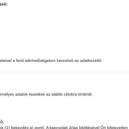
eli:
leivel a fenti elérhetőségeken keresheti az adatkezelőt.
emélyes adatok kezelése az alábbi célokra történik:
ó.
(1) bekezdés a) pont). A kapcsolati űrlap kitöltésével Ön kifejezetten