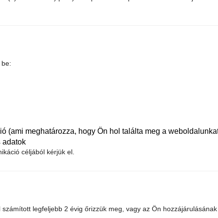
 be:
ció (ami meghatározza, hogy Ön hol találta meg a weboldalunkat
 adatok
káció céljából kérjük el.
l számított legfeljebb 2 évig őrizzük meg, vagy az Ön hozzájárulásának