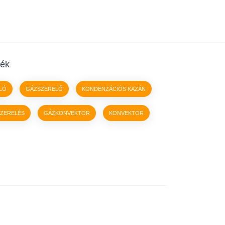
ék
LÓ
GÁZSZERELŐ
KONDENZÁCIÓS KAZÁN
ZERELÉS
GÁZKONVEKTOR
KONVEKTOR