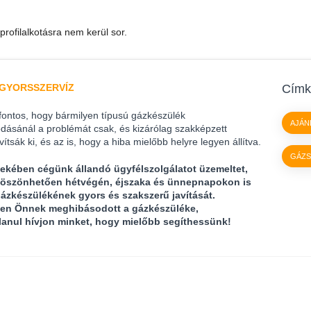
rofilalkotásra nem kerül sor.
GYORSSZERVÍZ
Címk
fontos, hogy bármilyen típusú gázkészülék
AJÁN
ásánál a problémát csak, és kizárólag szakképzett
vítsák ki, és az is, hogy a hiba mielőbb helyre legyen állítva.
GÁZS
ekében cégünk állandó ügyfélszolgálatot üzemeltet,
öszönhetően hétvégén, éjszaka és ünnepnapokon is
gázkészülékének gyors és szakszerű javítását.
en Önnek meghibásodott a gázkészüléke,
lanul hívjon minket, hogy mielőbb segíthessünk!