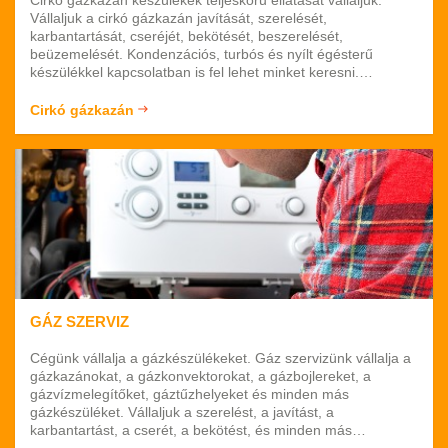
Vállaljuk a cirkó gázkazán javítását, szerelését,
karbantartását, cseréjét, bekötését, beszerelését,
beüzemelését. Kondenzációs, turbós és nyílt égésterű
készülékkel kapcsolatban is fel lehet minket keresni.
Budapesten és Pest megyében vállaljuk a kiszállást.
Keressen fel minket bizalommal és egyeztessen velünk
Cirkó gázkazán
időpontot. Akár sürgős esetekben is felkereshet minket.
Teljeskörűen ellátjuk készülékét. Várjuk megkeresését.
GÁZ SZERVIZ
Cégünk vállalja a gázkészülékeket. Gáz szervizünk vállalja a
gázkazánokat, a gázkonvektorokat, a gázbojlereket, a
gázvízmelegítőket, gáztűzhelyeket és minden más
gázkészüléket. Vállaljuk a szerelést, a javítást, a
karbantartást, a cserét, a bekötést, és minden más
szolgáltatást. Teljeskörű szolgáltatást nyújtunk, mindezt