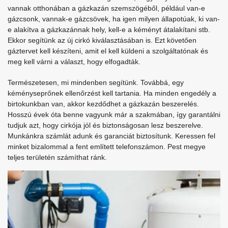
vannak otthonában a gázkazán szemszögéből, például van-e
gázcsonk, vannak-e gázcsövek, ha igen milyen állapotúak, ki van-
e alakítva a gázkazánnak hely, kell-e a kéményt átalakítani stb.
Ekkor segítünk az új cirkó kiválasztásában is. Ezt követően
gáztervet kell készíteni, amit el kell küldeni a szolgáltatónak és
meg kell várni a választ, hogy elfogadták.
Természetesen, mi mindenben segítünk. Továbbá, egy
kéményseprőnek ellenőrzést kell tartania. Ha minden engedély a
birtokunkban van, akkor kezdődhet a gázkazán beszerelés.
Hosszú évek óta benne vagyunk már a szakmában, így garantálni
tudjuk azt, hogy cirkója jól és biztonságosan lesz beszerelve.
Munkánkra számlát adunk és garanciát biztosítunk. Keressen fel
minket bizalommal a fent említett telefonszámon. Pest megye
teljes területén számíthat ránk.