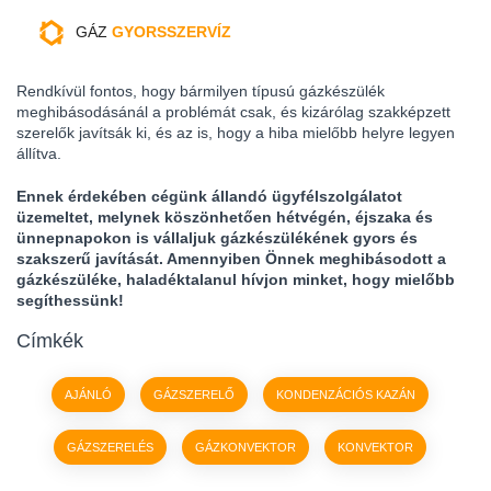
GÁZ
GYORSSZERVÍZ
Rendkívül fontos, hogy bármilyen típusú gázkészülék
meghibásodásánál a problémát csak, és kizárólag szakképzett
szerelők javítsák ki, és az is, hogy a hiba mielőbb helyre legyen
állítva.
Ennek érdekében cégünk állandó ügyfélszolgálatot
üzemeltet, melynek köszönhetően hétvégén, éjszaka és
ünnepnapokon is vállaljuk gázkészülékének gyors és
szakszerű javítását. Amennyiben Önnek meghibásodott a
gázkészüléke, haladéktalanul hívjon minket, hogy mielőbb
segíthessünk!
Címkék
AJÁNLÓ
GÁZSZERELŐ
KONDENZÁCIÓS KAZÁN
GÁZSZERELÉS
GÁZKONVEKTOR
KONVEKTOR