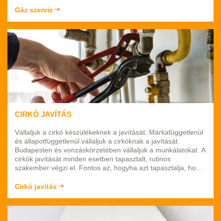
Budapesten és Pest megyében. Kérjük keressen minket
Gáz szerviz
bizalommal. Ha felhív minket, akkor tudunk Önnel egy
időpontot egyeztetni. Várjuk megkeresését.
CIRKÓ JAVÍTÁS
Vállaljuk a cirkó készülékeknek a javítását. Márkafüggetlenül
és állapotfüggetlenül vállaljuk a cirkóknak a javítását.
Budapesten és vonzáskörzetében vállaljuk a munkálatokat. A
cirkók javítását minden esetben tapasztalt, rutinos
szakember végzi el. Fontos az, hogyha azt tapasztalja, hogy
cirkója meghibásodott, akkor ne használja tovább. A hibásan
működő kazán komoly további problémákat tud okozni. Épp
Cirkó javítás
ezért nagyon fontos, hogyha azt látja, hogy készüléke
meghibásodott, akkor ne használja.