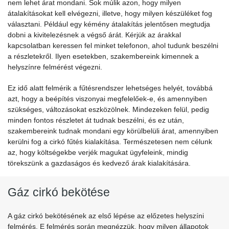
nem lehet árat mondani. Sok múlik azon, hogy milyen
átalakításokat kell elvégezni, illetve, hogy milyen készüléket fog
választani. Például egy kémény átalakítás jelentősen megtudja
dobni a kivitelezésnek a végső árát. Kérjük az árakkal
kapcsolatban keressen fel minket telefonon, ahol tudunk beszélni
a részletekről. Ilyen esetekben, szakembereink kimennek a
helyszínre felmérést végezni.
Ez idő alatt felmérik a fűtésrendszer lehetséges helyét, továbbá
azt, hogy a beépítés viszonyai megfelelőek-e, és amennyiben
szükséges, változásokat eszközölnek. Mindezeken felül, pedig
minden fontos részletet át tudnak beszélni, és ez után,
szakembereink tudnak mondani egy körülbelüli árat, amennyiben
kerülni fog a cirkó fűtés kialakítása. Természetesen nem célunk
az, hogy költségekbe verjék magukat ügyfeleink, mindig
törekszünk a gazdaságos és kedvező árak kialakítására.
Gáz cirkó bekötése
A gáz cirkó bekötésének az első lépése az előzetes helyszíni
felmérés. E felmérés során megnézzük, hogy milyen állapotok