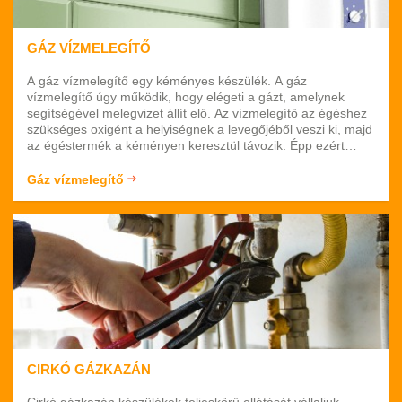
GÁZ VÍZMELEGÍTŐ
A gáz vízmelegítő egy kéményes készülék. A gáz
vízmelegítő úgy működik, hogy elégeti a gázt, amelynek
segítségével melegvizet állít elő. Az vízmelegítő az égéshez
szükséges oxigént a helyiségnek a levegőjéből veszi ki, majd
az égéstermék a kéményen keresztül távozik. Épp ezért
fontos, hogy a készülék számára elegendő mennyiségű
levegő álljon a rendelkezésére, hiszen csak így tud
Gáz vízmelegítő
megfelelően működni. Cégünk foglalkozik gáz
vízmelegítőkkel. Vállaljuk a gáz vízmelegítő javítást,
karbantartást.
CIRKÓ GÁZKAZÁN
Cirkó gázkazán készülékek teljeskörű ellátását vállaljuk.