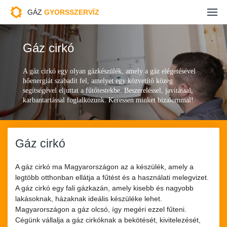
Gázszerelés
GÁZ
GYORSSZERVÍZ
Gázszerelő Budapest
Gáz cirkó
Gázszerelés árak
A gáz cirkó egy olyan gázkészülék, amely a gáz elégetésével
hőenergiát szabadít fel, amelyet egy közvetítő közeg
Ajánlatkérés
segítségével eljuttat a fűtőtestekbe. Beszereléssel, javítással,
karbantartással foglalkozunk. Keressen minket bizalommal!
Kapcsolat
Gáz cirkó
A gáz cirkó ma Magyarországon az a készülék, amely a
legtöbb otthonban ellátja a fűtést és a használati melegvizet.
A gáz cirkó egy fali gázkazán, amely kisebb és nagyobb
lakásoknak, házaknak ideális készüléke lehet.
Magyarországon a gáz olcsó, így megéri ezzel fűteni.
Cégünk vállalja a gáz cirkóknak a bekötését, kivitelezését,