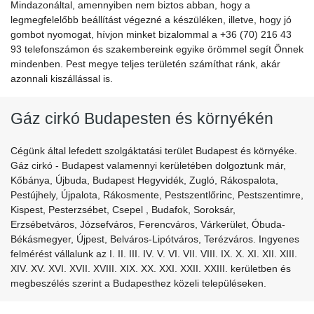
Mindazonáltal, amennyiben nem biztos abban, hogy a
legmegfelelőbb beállítást végezné a készüléken, illetve, hogy jó
gombot nyomogat, hívjon minket bizalommal a +36 (70) 216 43
93 telefonszámon és szakembereink egyike örömmel segít Önnek
mindenben. Pest megye teljes területén számíthat ránk, akár
azonnali kiszállással is.
Gáz cirkó Budapesten és környékén
Cégünk által lefedett szolgáktatási terület Budapest és környéke.
Gáz cirkó - Budapest valamennyi kerületében dolgoztunk már,
Kőbánya, Újbuda, Budapest Hegyvidék, Zugló, Rákospalota,
Pestújhely, Újpalota, Rákosmente, Pestszentlőrinc, Pestszentimre,
Kispest, Pesterzsébet, Csepel , Budafok, Soroksár,
Erzsébetváros, Józsefváros, Ferencváros, Várkerület, Óbuda-
Békásmegyer, Újpest, Belváros-Lipótváros, Terézváros. Ingyenes
felmérést vállalunk az I. II. III. IV. V. VI. VII. VIII. IX. X. XI. XII. XIII.
XIV. XV. XVI. XVII. XVIII. XIX. XX. XXI. XXII. XXIII. kerületben és
megbeszélés szerint a Budapesthez közeli településeken.