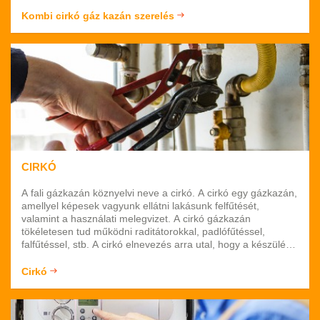
vállalunk. Munkánk megbízható, garanciát vállalunk rá.
Rutinos, tapasztalt szakemberek dolgoznak nálunk, akiknek
Kombi cirkó gáz kazán szerelés
meg van a kellő szaktudásuk ahhoz, hogy teljeskörű ellátást
biztosítsanak. Várjuk megkeresését!
CIRKÓ
A fali gázkazán köznyelvi neve a cirkó. A cirkó egy gázkazán,
amellyel képesek vagyunk ellátni lakásunk felfűtését,
valamint a használati melegvizet. A cirkó gázkazán
tökéletesen tud működni raditátorokkal, padlófűtéssel,
falfűtéssel, stb. A cirkó elnevezés arra utal, hogy a készülék
a fűtő vizet cirkulálja, azaz körbe-körbe keringeti. A cirkó úgy
működik, hogy a kazán megtermeli a melegvizet, majd egy
Cirkó
szivattyú segítségével eljuttatja ezt a radiátorokba.