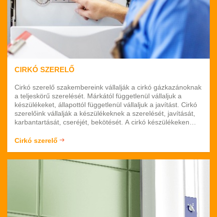
CIRKÓ SZERELŐ
Cirkó szerelő szakembereink vállalják a cirkó gázkazánoknak
a teljeskörű szerelését. Márkától függetlenül vállaljuk a
készülékeket, állapottól függetlenül vállaljuk a javítást. Cirkó
szerelőink vállalják a készülékeknek a szerelését, javítását,
karbantartását, cseréjét, bekötését. A cirkó készülékeken
belül vállaljuk a kondenzációs gázkazánokat, a turbós
gázkazánokat, a nyílt égésterű gázkazánokat. Budapesten
Cirkó szerelő
és Pest megyében vállaljuk a munkálatokat. Várjuk
megkeresését.