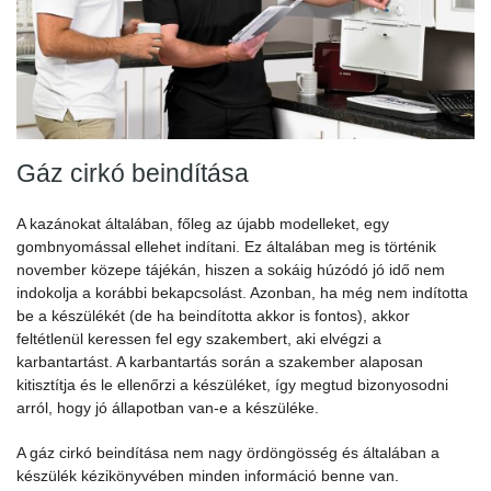
Gáz cirkó beindítása
A kazánokat általában, főleg az újabb modelleket, egy
gombnyomással ellehet indítani. Ez általában meg is történik
november közepe tájékán, hiszen a sokáig húzódó jó idő nem
indokolja a korábbi bekapcsolást. Azonban, ha még nem indította
be a készülékét (de ha beindította akkor is fontos), akkor
feltétlenül keressen fel egy szakembert, aki elvégzi a
karbantartást. A karbantartás során a szakember alaposan
kitisztítja és le ellenőrzi a készüléket, így megtud bizonyosodni
arról, hogy jó állapotban van-e a készüléke.
A gáz cirkó beindítása nem nagy ördöngösség és általában a
készülék kézikönyvében minden információ benne van.