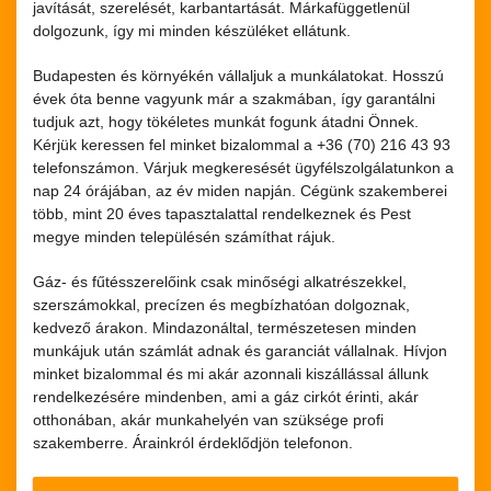
javítását, szerelését, karbantartását. Márkafüggetlenül
dolgozunk, így mi minden készüléket ellátunk.
Budapesten és környékén vállaljuk a munkálatokat. Hosszú
évek óta benne vagyunk már a szakmában, így garantálni
tudjuk azt, hogy tökéletes munkát fogunk átadni Önnek.
Kérjük keressen fel minket bizalommal a +36 (70) 216 43 93
telefonszámon. Várjuk megkeresését ügyfélszolgálatunkon a
nap 24 órájában, az év miden napján. Cégünk szakemberei
több, mint 20 éves tapasztalattal rendelkeznek és Pest
megye minden településén számíthat rájuk.
Gáz- és fűtésszerelőink csak minőségi alkatrészekkel,
szerszámokkal, precízen és megbízhatóan dolgoznak,
kedvező árakon. Mindazonáltal, természetesen minden
munkájuk után számlát adnak és garanciát vállalnak. Hívjon
minket bizalommal és mi akár azonnali kiszállással állunk
rendelkezésére mindenben, ami a gáz cirkót érinti, akár
otthonában, akár munkahelyén van szüksége profi
szakemberre. Árainkról érdeklődjön telefonon.