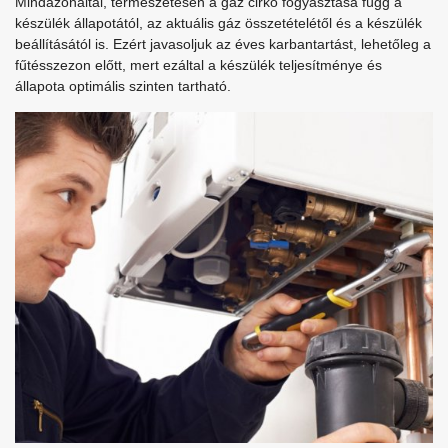
Mindazonáltal, természetesen a gáz cirkó fogyasztása függ a
készülék állapotától, az aktuális gáz összetételétől és a készülék
beállításától is. Ezért javasoljuk az éves karbantartást, lehetőleg a
fűtésszezon előtt, mert ezáltal a készülék teljesítménye és
állapota optimális szinten tartható.