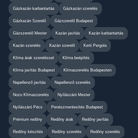
Gázkazán karbantartás
Gázkazán szerelés
Gázkazán Szerelő
Gázszerelő Budapest
Gázszerelő Mester
Kazán javítás
Kazán karbantartás
Kazán szerelés
Kazán szerelő
Kerti Pergola
Klíma árak szereléssel
Klíma beépítés
Klíma javítás Budapest
Klímaszerelés Budapesten
Napellenző javítás
Napellenző szerelés
Nozo Klímaszerelés
Nyílászáró Mester
Nyílászáró Pécs
Penészmentesítés Budapest
Prémium redőny
Redőny árak
Redőny javítás
Redőny készítés
Redőny szerelés
Redőny szerelés