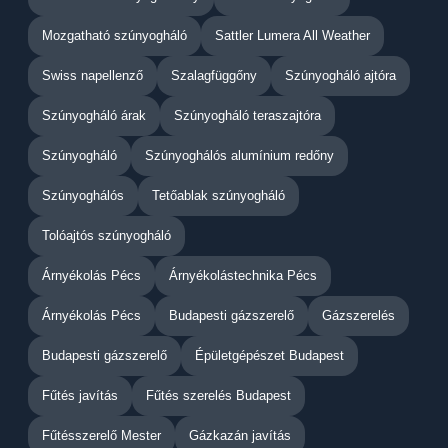
Mozgatható szúnyogháló
Sattler Lumera All Weather
Swiss napellenző
Szalagfüggőny
Szúnyogháló ajtóra
Szúnyogháló árak
Szúnyogháló teraszajtóra
Szúnyogháló
Szúnyoghálós alumínium redőny
Szúnyoghálós
Tetőablak szúnyogháló
Tolóajtós szúnyogháló
Árnyékolás Pécs
Árnyékolástechnika Pécs
Árnyékolás Pécs
Budapesti gázszerelő
Gázszerelés
Budapesti gázszerelő
Épületgépészet Budapest
Fűtés javítás
Fűtés szerelés Budapest
Fűtésszerelő Mester
Gázkazán javítás