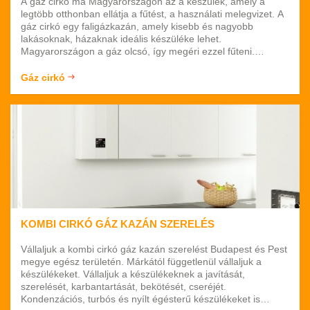
A gáz cirkó ma Magyarországon az a készülék, amely a
legtöbb otthonban ellátja a fűtést, a használati melegvizet. A
gáz cirkó egy faligázkazán, amely kisebb és nagyobb
lakásoknak, házaknak ideális készüléke lehet.
Magyarországon a gáz olcsó, így megéri ezzel fűteni.
Cégünk vállalja a gáz cirkóknak a bekötését, kivitelezését,
javítását, szerelését, karbantartását. Márkafüggetlenül
Gáz cirkó
dolgozunk, így mi minden készüléket ellátunk. Budapesten
és környékén vállaljuk a munkálatokat.
KOMBI CIRKÓ GÁZ KAZÁN SZERELÉS
Vállaljuk a kombi cirkó gáz kazán szerelést Budapest és Pest
megye egész területén. Márkától függetlenül vállaljuk a
készülékeket. Vállaljuk a készülékeknek a javítását,
szerelését, karbantartását, bekötését, cseréjét.
Kondenzációs, turbós és nyílt égésterű készülékeket is