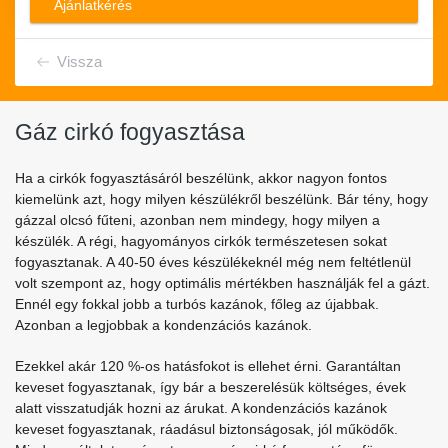
Ajánlatkérés
Vissza
Gáz cirkó fogyasztása
Ha a cirkók fogyasztásáról beszélünk, akkor nagyon fontos
kiemelünk azt, hogy milyen készülékről beszélünk. Bár tény, hogy
gázzal olcsó fűteni, azonban nem mindegy, hogy milyen a
készülék. A régi, hagyományos cirkók természetesen sokat
fogyasztanak. A 40-50 éves készülékeknél még nem feltétlenül
volt szempont az, hogy optimális mértékben használják fel a gázt.
Ennél egy fokkal jobb a turbós kazánok, főleg az újabbak.
Azonban a legjobbak a kondenzációs kazánok.
Ezekkel akár 120 %-os hatásfokot is ellehet érni. Garantáltan
keveset fogyasztanak, így bár a beszerelésük költséges, évek
alatt visszatudják hozni az árukat. A kondenzációs kazánok
keveset fogyasztanak, ráadásul biztonságosak, jól működők.