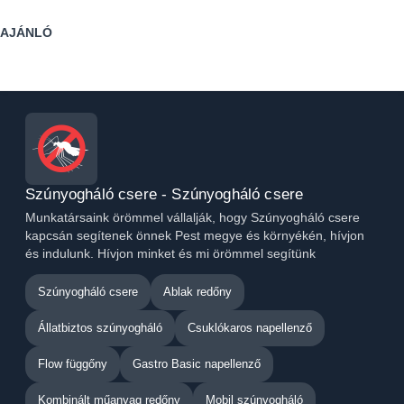
AJÁNLÓ
Szúnyogháló csere - Szúnyogháló csere
Munkatársaink örömmel vállalják, hogy Szúnyogháló csere
kapcsán segítenek önnek Pest megye és környékén, hívjon
és indulunk. Hívjon minket és mi örömmel segítünk
Szúnyogháló csere
Ablak redőny
Állatbiztos szúnyogháló
Csuklókaros napellenző
Flow függőny
Gastro Basic napellenző
Kombinált műanyag redőny
Mobil szúnyogháló