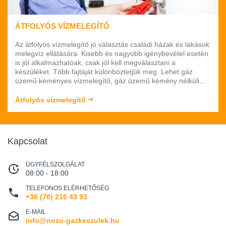
ÁTFOLYÓS VÍZMELEGÍTŐ
Az átfolyós vízmelegítő jó választás családi házak és lakások
melegvíz ellátására. Kisebb és nagyobb igénybevétel esetén
is jól alkalmazhatóak, csak jól kell megválasztani a
készüléket. Több fajtáját különböztetjük meg. Lehet gáz
üzemű kéményes vízmelegítő, gáz üzemű kémény nélküli
vízmelegítő, valamint elektromos átfolyós vízmelegítő. Ez
utóbbi jó választás akkor, hogyha nincs gáz bevezetve az
Átfolyós vízmelegítő
ingatlanba. Márkák tekintetében sok gyártó közül tud
választani. Bosch, Vaillant, AEG többek között.
Kapcsolat
ÜGYFÉLSZOLGÁLAT
08:00 - 18:00
TELEFONOS ELÉRHETŐSÉG
+36 (70) 216 43 93
E-MAIL
info@nozo-gazkeszulek.hu