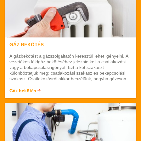
GÁZ BEKÖTÉS
A gázbekötést a gázszolgáltatón keresztül lehet igényelni. A
vezetékes földgáz bekötéséhez jeleznie kell a csatlakozási
vagy a bekapcsolási igényét. Ezt a két szakaszt
különböztetjük meg: csatlakozási szakasz és bekapcsolási
szakasz. Csatlakozásról akkor beszélünk, hogyha gázcsonk
kiépítéséről van szó. A csatlakozási kérelmet akkor lehet
benyújtani, hogyha teljesítménybővítést szeretne / olyan
Gáz bekötés
területen szeretne gázszolgáltatást, ahol a hálózat nincs
kiépítve.